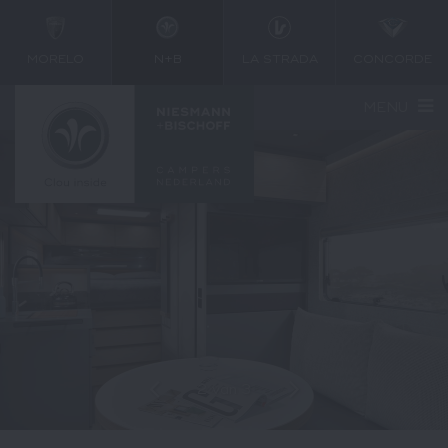
MORELO
N+B
LA STRADA
CONCORDE
MENU
2
van
3