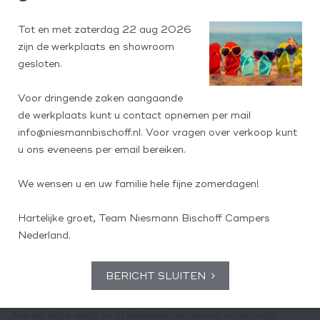
Niesmann+Bischoff Campers Nederland worden gewijzigd.
Tot en met zaterdag 22 aug 2026
Verwijzingen en hyperlinks
zijn de werkplaats en showroom
gesloten.
Verwijzingen of hyperlinks naar andere websites welke niet
het eigendom zijn van Niesmann+Bischoff Campers
Voor dringende zaken aangaande
Nederland dienen enkel ter informatie van de gebruiker van
de werkplaats kunt u contact opnemen per mail
deze website. Deze websites worden niet door
info@niesmannbischoff.nl. Voor vragen over verkoop kunt
Niesmann+Bischoff Campers Nederland onderhouden en
u ons eveneens per email bereiken.
Niesmann+Bischoff Campers Nederland heeft geen enkele
bemoeienis met de vorm en de inhoud van deze websites.
We wensen u en uw familie hele fijne zomerdagen!
Niesmann+Bischoff Campers Nederland geeft dan ook geen
enkele garantie en aanvaardt ook geen aansprakelijkheid
Hartelijke groet, Team Niesmann Bischoff Campers
met betrekking tot de toegankelijkheid en de inhoud van die
Nederland.
websites.
BERICHT SLUITEN
Intellectuele eigendomsrechten
Alle op deze website afgebeelde gegevens, waaronder