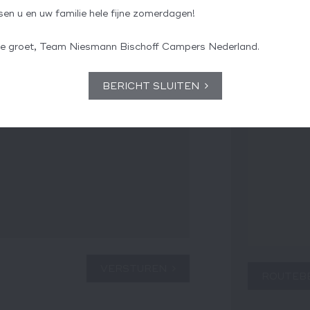
Zaterdag 10 
en u en uw familie hele fijne zomerdagen!
jke groet, Team Niesmann Bischoff Campers Nederland.
Locatie
BERICHT SLUITEN
VERSTUREN
ROUTEB