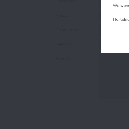
Postcode:
We wens
Plaats:
Harteli
E-mailadres:
*
Telefoon:
Bericht:
*