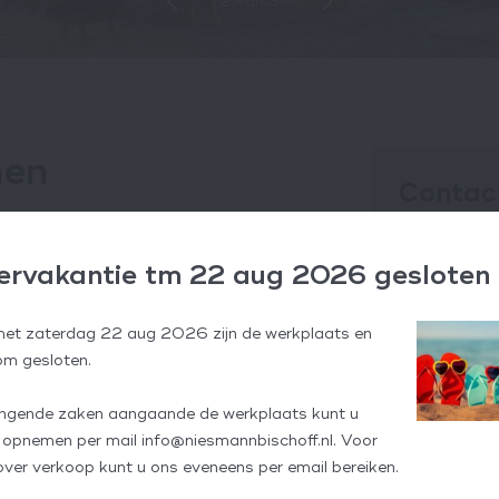
2
van
3
men
Contac
onze producten of dienstverlening, neem
Galliërsweg 
team staat graag voor u klaar.
rvakantie tm 22 aug 2026 gesloten
5349 AT O
Tel
0412 
met zaterdag 22 aug 2026 zijn de werkplaats en
Mail
info@n
m gesloten.
KvK
71329
ingende zaken aangaande de werkplaats kunt u
Openings
 opnemen per mail info@niesmannbischoff.nl. Voor
over verkoop kunt u ons eveneens per email bereiken.
Dinsdag t/m 