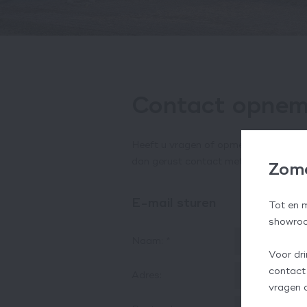
Contact opne
Heeft u vragen of opmerkingen over 
dan gerust contact met ons op. Ons 
Zome
E-mail sturen
Tot en 
showroo
Naam:
*
Voor dr
contact
Adres:
vragen 