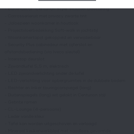
- Meubelfronten in Atlasceder en greeplijsten in RVS-look
- Buitendecor "Centurion Style" inclusief belettering
- Carrosserieruit met privacy zwarte tint
- Jaloezieën woonkamer in houtlook
- Projectvloerbedekking Soft-walk in jachtstijl
- Woonkamertapijt gekoppeld en verwijderbaar
- Security Plus cabinedeur met cijferslot en
afstandsbediening (via Iveco sleutel)
- Interstop deurslot
- Zijwandluifel 5,5 m, elektrisch
- LED zijwandverlichting onder de luifel
- LED-verlichting voor opbergruimtes in de dubbele bodem
- Rechter en linker touringcarspiegel (lang)
- Buitenspiegels (lang) wit gelakt in Centurion stijl
- Getinte ramen
- CL-Lounge (4-persoons)
- Leder vanille kleur
- Tafel kan worden uitgeschoven en verlaagd
- Mineraal keukenwerkblad met naadloos gevormde