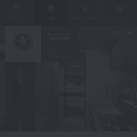
MORELO
N+B
LA STRADA
CONCORDE
MENU
2
van
3