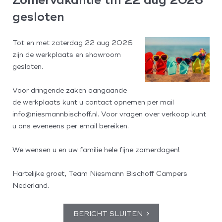
- Sperdifferentieel voor achteras
gesloten
- Concorde chassispakket achteras
- Achteras luchtvering 2-kanaals+ systeem met "raise and
Tot en met zaterdag 22 aug 2026
down"-functie
zijn de werkplaats en showroom
- Aangepast rollende zuigers voor de luchtbalgen
gesloten.
- Chassis geoptimaliseerd
- Schokdempers voor en achter
Voor dringende zaken aangaande
- ESP met ABS, ASR en Hillholder
de werkplaats kunt u contact opnemen per mail
- Verhoogde belasting op vooras 2.900 kg
info@niesmannbischoff.nl. Voor vragen over verkoop kunt
- Telma Retarder
u ons eveneens per email bereiken.
- Brandstoftank 120 l
- Lichtmetalen velgen 16" zwart/zilver mat: vooras met
We wensen u en uw familie hele fijne zomerdagen!
grotere spoorbreedte / aluminium wieldoppen op de
achteras
Hartelijke groet, Team Niesmann Bischoff Campers
- Concorde multifunctioneel stuurwiel
Nederland.
- Centurion-stijlpakket
- Meubelbouw in Atlasceder met dakkast
BERICHT SLUITEN