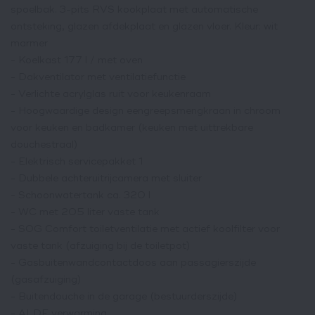
spoelbak. 3-pits RVS kookplaat met automatische
ontsteking, glazen afdekplaat en glazen vloer. Kleur: wit
marmer
- Koelkast 177 l / met oven
- Dakventilator met ventilatiefunctie
- Verlichte acrylglas ruit voor keukenraam
- Hoogwaardige design eengreepsmengkraan in chroom
voor keuken en badkamer (keuken met uittrekbare
douchestraal)
- Elektrisch servicepakket 1
- Dubbele achteruitrijcamera met sluiter
- Schoonwatertank ca. 320 l
- WC met 205 liter vaste tank
- SOG Comfort toiletventilatie met actief koolfilter voor
vaste tank (afzuiging bij de toiletpot)
- Gasbuitenwandcontactdoos aan passagierszijde
(gasafzuiging)
- Buitendouche in de garage (bestuurderszijde)
- ALDE verwarming