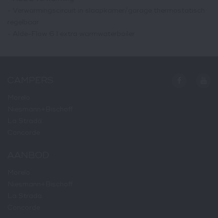
- Verwarmingscircuit in slaapkamer/garage thermostatisch
regelbaar
- Alde-Flow 6 l extra warmwaterboiler
CAMPERS
Morelo
Niesmann+Bischoff
La Strada
Concorde
AANBOD
Morelo
Niesmann+Bischoff
La Strada
Concorde